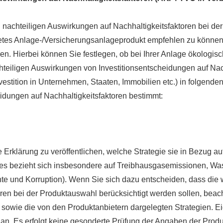
n nachteiligen Auswirkungen auf Nachhaltigkeitsfaktoren bei de
gnetes Anlage-/Versicherungsanlageprodukt empfehlen zu können
en. Hierbei können Sie festlegen, ob bei Ihrer Anlage ökologis
eiligen Auswirkungen von Investitionsentscheidungen auf Nachh
estition in Unternehmen, Staaten, Immobilien etc.) in folgenden
eidungen auf Nachhaltigkeitsfaktoren bestimmt:
ne Erklärung zu veröffentlichen, welche Strategie sie in Bezug a
 bezieht sich insbesondere auf Treibhausgasemissionen, Wasse
e und Korruption). Wenn Sie sich dazu entscheiden, dass die w
toren bei der Produktauswahl berücksichtigt werden sollen, be
en sowie die von den Produktanbietern dargelegten Strategien.
n. Es erfolgt keine gesonderte Prüfung der Angaben der Produkta