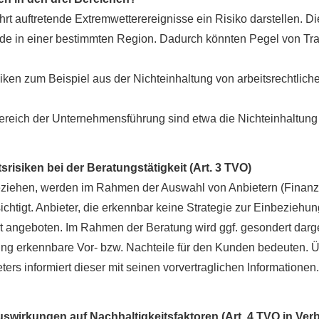
t auftretende Extremwetterereignisse ein Risiko darstellen. D
iode in einer bestimmten Region. Dadurch könnten Pegel von Tr
iken zum Beispiel aus der Nichteinhaltung von arbeitsrechtli
Bereich der Unternehmensführung sind etwa die Nichteinhaltung d
risiken bei der Beratungstätigkeit (Art. 3 TVO)
beziehen, werden im Rahmen der Auswahl von Anbietern (Finan
chtigt. Anbieter, die erkennbar keine Strategie zur Einbeziehung
t angeboten. Im Rahmen der Beratung wird ggf. gesondert darge
ung erkennbare Vor- bzw. Nachteile für den Kunden bedeuten. Ü
ters informiert dieser mit seinen vorvertraglichen Informatione
uswirkungen auf Nachhaltigkeitsfaktoren (Art. 4 TVO in Ve